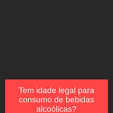
https://monteirinhos.pt/wp-content/themes/monteirinhos
https://www.facebook.com/monteirinhos
Início
A Quinta
Os Nossos Vinhos
Manel Chaves 2022
Tinto
Menino Afonso Reserva 2020
Tinto
Lux Edition 2016
Tinto
Avô António 2023
Branco
Avó Fernanda 2023
Branco
Rosa Maria 2017
Rosé
Blanc de Noirs
Espumante
Espumante Rosé
Espumante
Loja
Media
Contactos
Tem idade legal para
consumo de bebidas
alcoólicas?